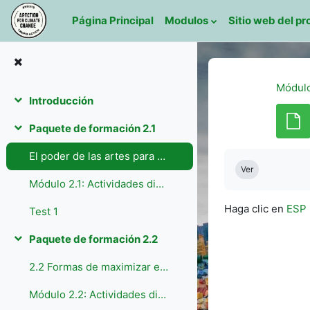
Salta al contenido principal
Página Principal
Modulos
Sitio web del p
Módulo
Introducción
Colapsar
Paquete de formación 2.1
Colapsar
Requisitos de f
El poder de las artes para provocar el cambio
Ver
Módulo 2.1: Actividades didácticas
Haga clic en
ESP 
Test 1
Paquete de formación 2.2
Colapsar
2.2 Formas de maximizar el impacto medioambiental a través del arte
Módulo 2.2: Actividades didácticas