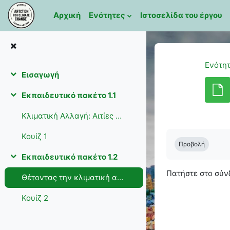
Μετάβαση στο κεντρικό περιεχόμενο
Αρχική
Ενότητες
Ιστοσελίδα του έργου
Ενότητ
Εισαγωγή
Σύμπτυξη
Εκπαιδευτικό πακέτο 1.1
Σύμπτυξη
Κλιματική Αλλαγή: Αιτίες Και Συνέπειες
Απαιτήσεις ολ
Κουίζ 1
Προβολή
Εκπαιδευτικό πακέτο 1.2
Σύμπτυξη
Πατήστε στο σύ
Θέτοντας την κλιματική αλλαγή ως προτεραιότητα
Κουίζ 2